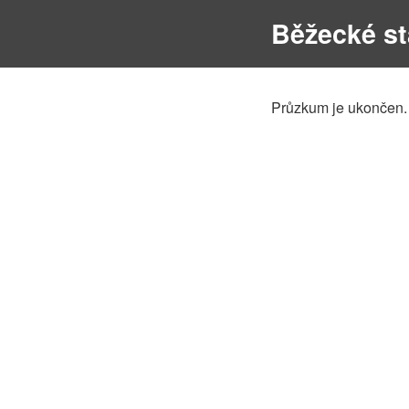
Běžecké st
Průzkum je ukončen.