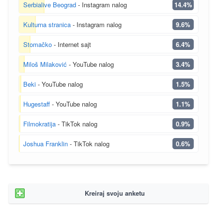
Serbialive Beograd
- Instagram nalog
14.4%
Kulturna stranica
- Instagram nalog
9.6%
Stomačko
- Internet sajt
6.4%
Miloš Milaković
- YouTube nalog
3.4%
Beki
- YouTube nalog
1.5%
Hugestaff
- YouTube nalog
1.1%
Filmokratija
- TikTok nalog
0.9%
Joshua Franklin
- TikTok nalog
0.6%
Kreiraj svoju anketu