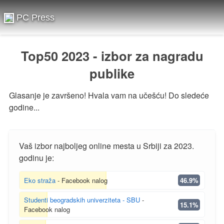
PC Press
Top50 2023 - izbor za nagradu
publike
Glasanje je završeno! Hvala vam na učešću! Do sledeće
godine...
Vaš izbor najboljeg online mesta u Srbiji za 2023.
godinu je:
Eko straža
- Facebook nalog
46.9%
Studenti beogradskih univerziteta - SBU
-
15.1%
Facebook nalog